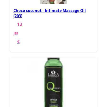
Choco coconut - Intimate Massage Oil
(203)
13
,99
€