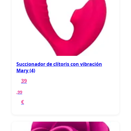
Succionador de clítoris con vibración
Mary (4)
39
,99
€