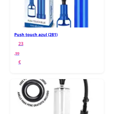
Push touch azul (281)
23
,99
€