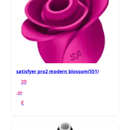
satisfyer pro2 modern blossom(551)
39
,99
€