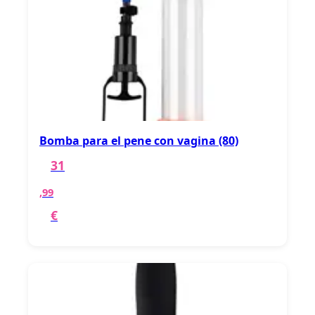
Bomba para el pene con vagina (80)
31
,99
€