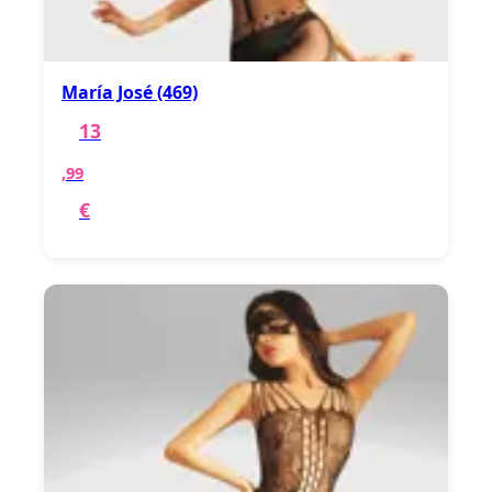
María José (469)
13
,99
€