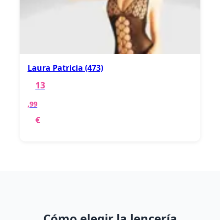
Laura Patricia (473)
13
,99
€
Cómo elegir la lencería