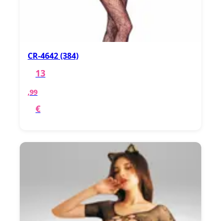
CR-4642 (384)
13
,99
€