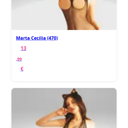
Marta Cecilia (470)
13
,99
€