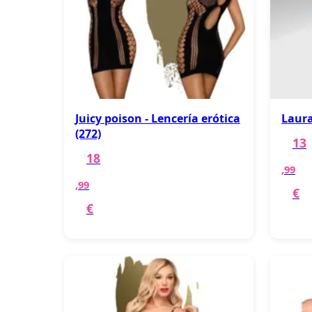
Juicy poison - Lencería erótica
Laura
(272)
13
18
,99
,99
€
€