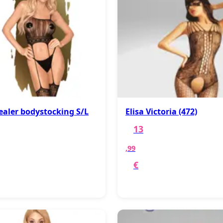
ealer bodystocking S/L
Elisa Victoria (472)
13
,99
€