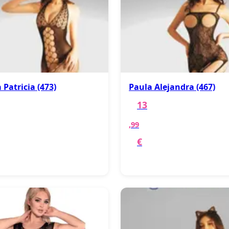
 Patricia (473)
Paula Alejandra (467)
13
,99
€