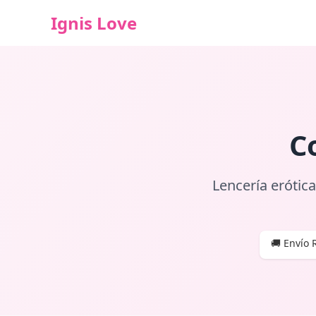
Ignis Love
C
Lencería erótic
🚚 Envío 