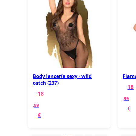
Body lencería sexy - wild
Flame
catch (237)
18
18
,99
,99
€
€