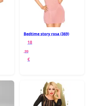
Bedtime story rosa (369)
18
,99
€