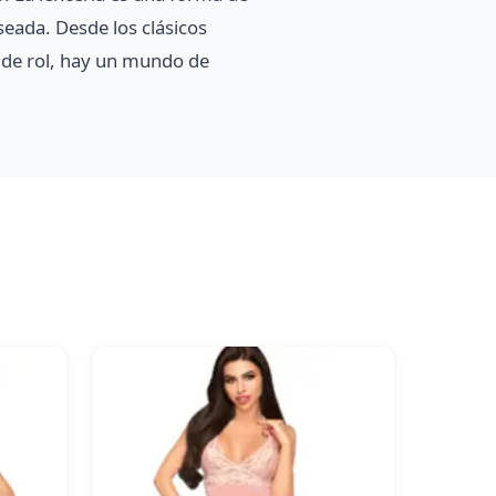
eada. Desde los clásicos
a de rol, hay un mundo de