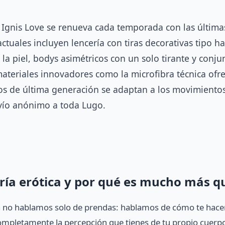
e Ignis Love se renueva cada temporada con las últim
ctuales incluyen lencería con tiras decorativas tipo h
la piel, bodys asimétricos con un solo tirante y conju
ateriales innovadores como la microfibra técnica ofre
icos de última generación se adaptan a los movimiento
nvío anónimo a toda Lugo.
ería erótica y por qué es mucho más qu
 no hablamos solo de prendas: hablamos de cómo te hacen 
mpletamente la percepción que tienes de tu propio cuerpo