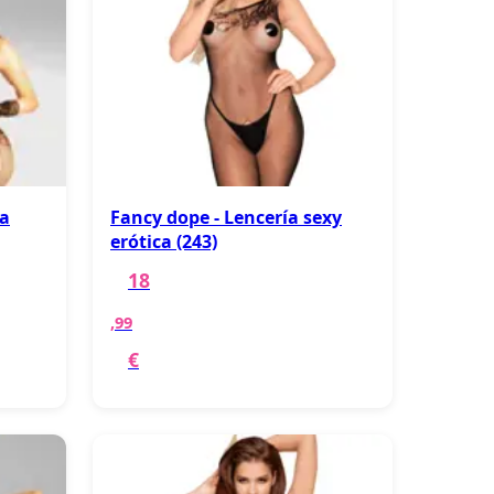
na
Fancy dope - Lencería sexy
erótica (243)
18
,99
€