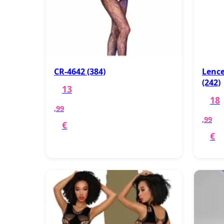
CR-4642 (384)
Lence
(242)
13
18
,99
,99
€
€