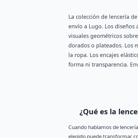
La colección de lencería d
envío a Lugo. Los diseños a
visuales geométricos sobre 
dorados o plateados. Los m
la ropa. Los encajes elást
forma ni transparencia. E
¿Qué es la lenc
Cuando hablamos de lencería
elegido puede transformar co