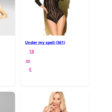
Under my spell (361)
18
,99
€