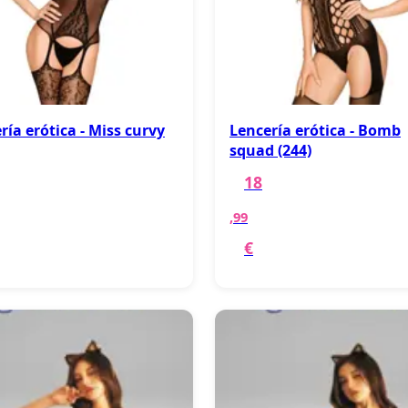
ría erótica - Miss curvy
Lencería erótica - Bomb
squad (244)
18
,99
€