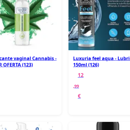
cante vaginal Cannabis -
Luxuria feel aqua - Lubr
 OFERTA (123)
150ml (126)
12
,99
€