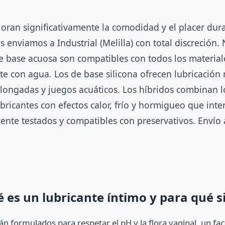
joran significativamente la comodidad y el placer dura
os enviamos a Industrial (Melilla) con total discreción
 de base acuosa son compatibles con todos los material
nte con agua. Los de base silicona ofrecen lubricación
rolongadas y juegos acuáticos. Los híbridos combinan
icantes con efectos calor, frío y hormigueo que inten
te testados y compatibles con preservativos. Envío a
 es un lubricante íntimo y para qué s
án formulados para respetar el pH y la flora vaginal, un fac