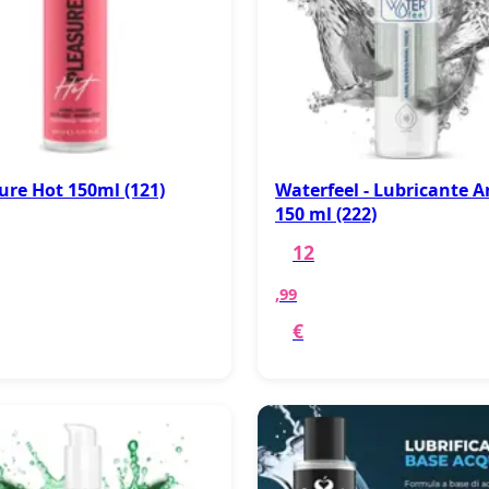
ure Hot 150ml (121)
Waterfeel - Lubricante A
150 ml (222)
12
,99
€