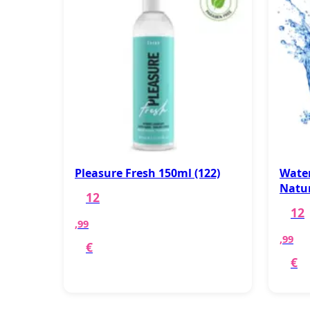
Pleasure Fresh 150ml (122)
Water
Natur
12
12
,99
,99
€
€