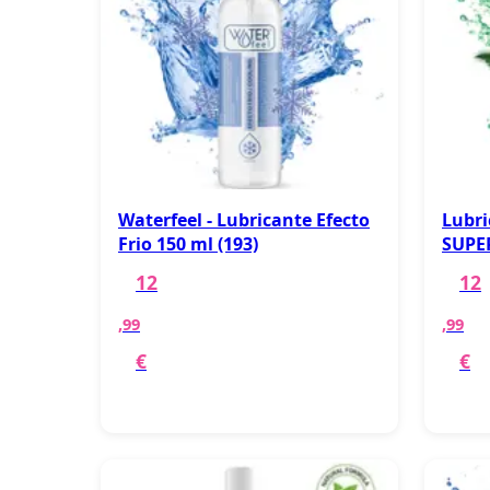
Waterfeel - Lubricante Efecto
Lubri
Frio 150 ml (193)
SUPER
12
12
,99
,99
€
€