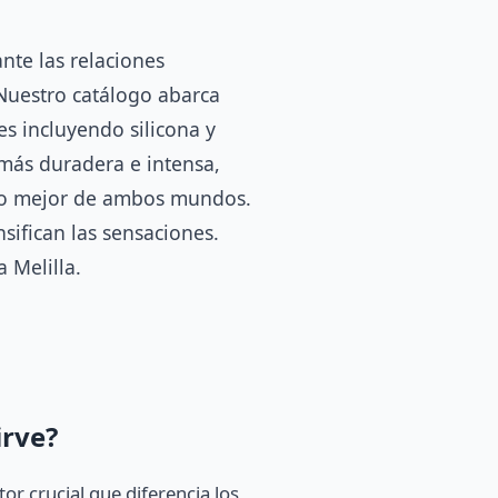
nte las relaciones
. Nuestro catálogo abarca
es incluyendo silicona y
 más duradera e intensa,
 lo mejor de ambos mundos.
sifican las sensaciones.
 Melilla.
irve?
tor crucial que diferencia los