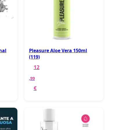
nal
Pleasure Aloe Vera 150ml
(119)
12
,99
€