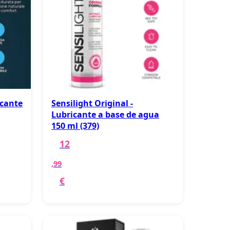
icante
Sensilight Original -
Lubricante a base de agua
150 ml (379)
12
,99
€