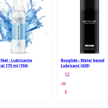
feel - Lubricante
Boyglide - Water based
al 175 ml (194)
Lubricant (439)
12
,99
€