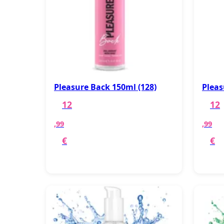
Pleasure Back 150ml (128)
Pleas
12
12
,99
,99
€
€