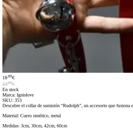
,99
18
€
,99
23
€
En stock
Marca: Ignislove
SKU: 353
Descubre el collar de sumisión “Rudolph”, un accesorio que fusiona 
Material: Cuero sintético, metal
Medidas: 3cm, 30cm, 42cm, 60cm