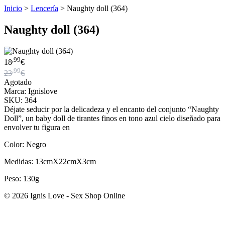
Inicio
>
Lencería
>
Naughty doll (364)
Naughty doll (364)
,99
18
€
,99
23
€
Agotado
Marca: Ignislove
SKU: 364
Déjate seducir por la delicadeza y el encanto del conjunto “Naughty
Doll”, un baby doll de tirantes finos en tono azul cielo diseñado para
envolver tu figura en
Color: Negro
Medidas: 13cmX22cmX3cm
Peso: 130g
© 2026 Ignis Love - Sex Shop Online