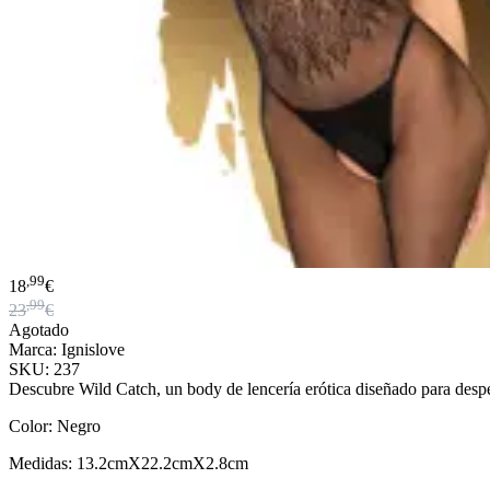
,99
18
€
,99
23
€
Agotado
Marca: Ignislove
SKU: 237
Descubre Wild Catch, un body de lencería erótica diseñado para desper
Color: Negro
Medidas: 13.2cmX22.2cmX2.8cm