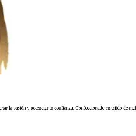
tar la pasión y potenciar tu confianza. Confeccionado en tejido de mall