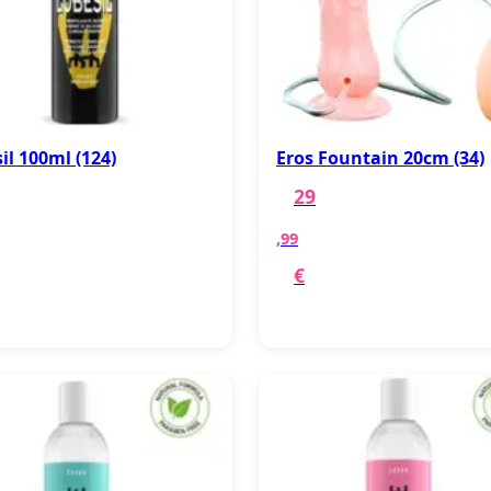
il 100ml (124)
Eros Fountain 20cm (34)
29
,99
€