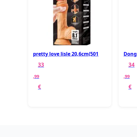
pretty love lisle 20,6cm(501
Dong 
33
34
,99
,99
€
€