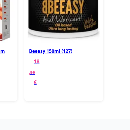
 cm
Beeasy 150ml (127)
18
,99
€