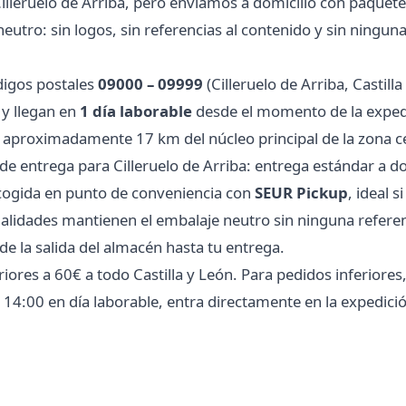
illeruelo de Arriba, pero enviamos a domicilio con paquet
tro: sin logos, sin referencias al contenido y sin ninguna
digos postales
09000 – 09999
(Cilleruelo de Arriba, Castill
y llegan en
1 día laborable
desde el momento de la expedic
a aproximadamente 17 km del núcleo principal de la zona ce
 entrega para Cilleruelo de Arriba: entrega estándar a d
recogida en punto de conveniencia con
SEUR Pickup
, ideal s
idades mantienen el embalaje neutro sin ninguna referenci
e la salida del almacén hasta tu entrega.
ores a 60€ a todo Castilla y León. Para pedidos inferiores, 
as 14:00 en día laborable, entra directamente en la expedic