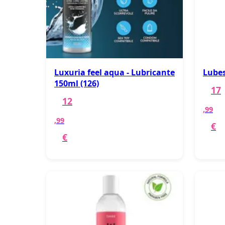
Luxuria feel aqua - Lubricante
Lubes
150ml (126)
17
12
,99
,99
€
€