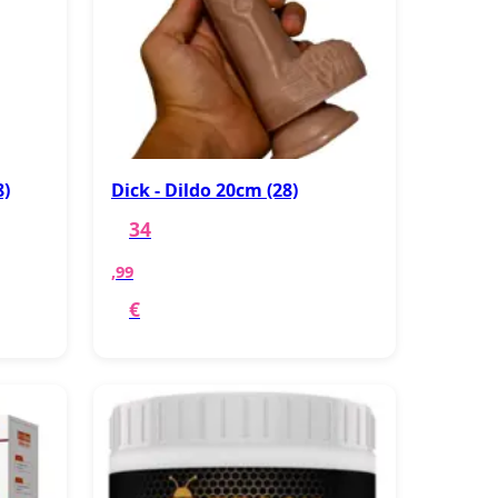
8)
Dick - Dildo 20cm (28)
34
,99
€