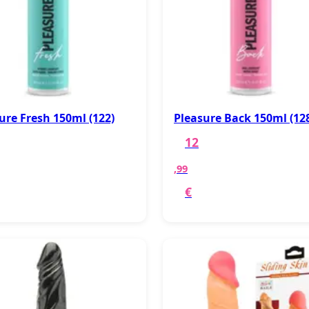
ure Fresh 150ml (122)
Pleasure Back 150ml (12
12
,99
€