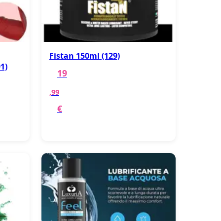
Fistan 150ml (129)
1)
19
,99
€