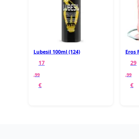
Lubesil 100ml (124)
Eros 
17
29
,99
,99
€
€