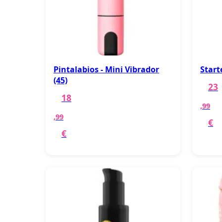
Pintalabios - Mini Vibrador
Start
(45)
23
18
,99
,99
€
€