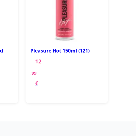
ed
Pleasure Hot 150ml (121)
12
,99
€