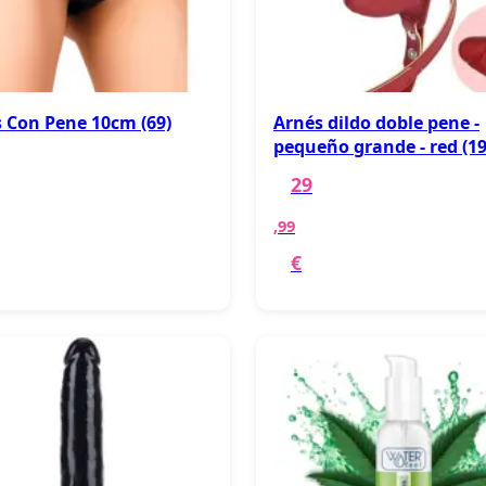
 Con Pene 10cm (69)
Arnés dildo doble pene -
pequeño grande - red (19
29
,99
€