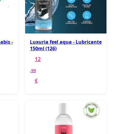
abis -
Luxuria feel aqua - Lubricante
150ml (126)
12
,99
€