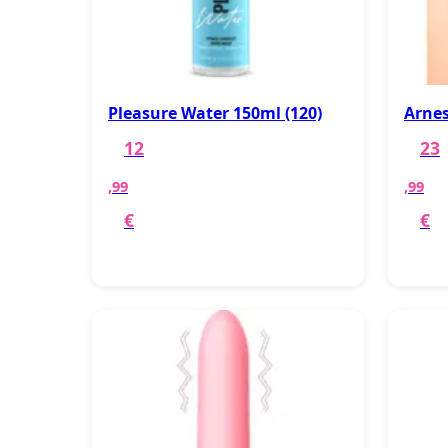
Pleasure Water 150ml (120)
Arnes
12
23
,99
,99
€
€