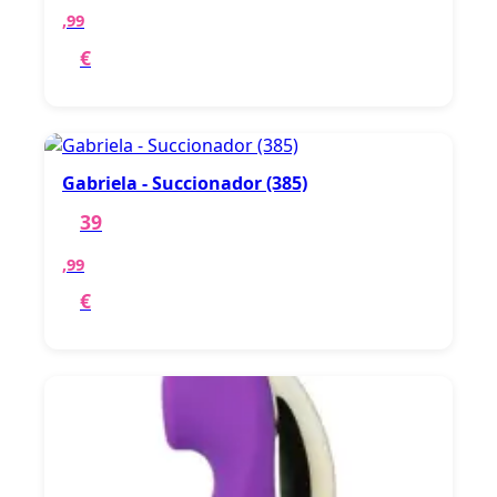
,99
€
Gabriela - Succionador (385)
39
,99
€