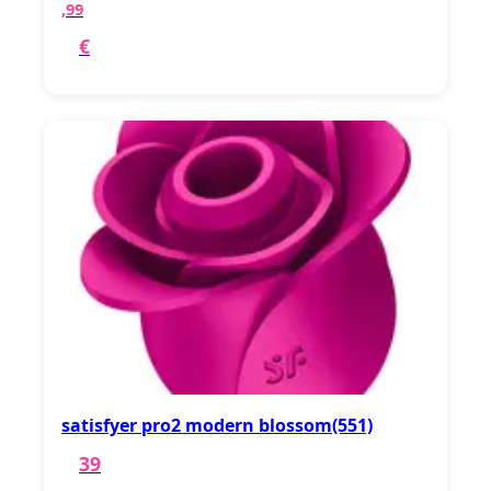
,99
€
satisfyer pro2 modern blossom(551)
39