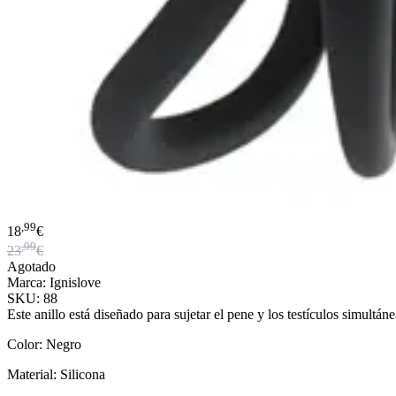
,99
18
€
,99
23
€
Agotado
Marca: Ignislove
SKU: 88
Este anillo está diseñado para sujetar el pene y los testículos simult
Color: Negro
Material: Silicona