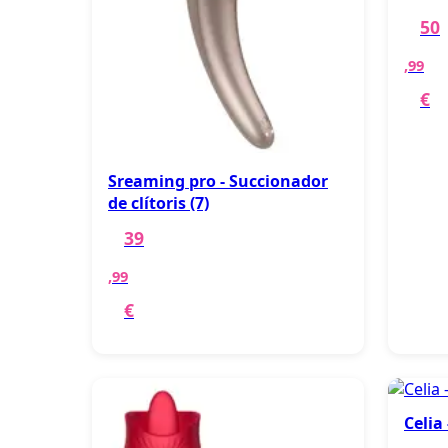
50
,99
€
Sreaming pro - Succionador
de clítoris (7)
39
,99
€
Celia