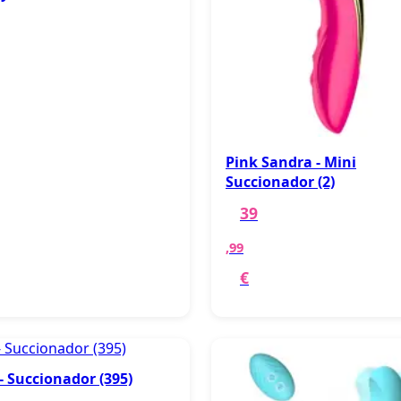
Pink Sandra - Mini
Succionador (2)
39
,99
€
 - Succionador (395)