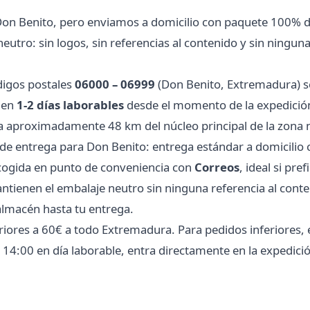
Don Benito, pero enviamos a domicilio con paquete 100% di
tro: sin logos, sin referencias al contenido y sin ninguna
digos postales
06000 – 06999
(Don Benito, Extremadura) s
 en
1-2 días laborables
desde el momento de la expedición.
 a aproximadamente 48 km del núcleo principal de la zona n
e entrega para Don Benito: entrega estándar a domicilio
recogida en punto de conveniencia con
Correos
, ideal si pre
ienen el embalaje neutro sin ninguna referencia al conten
almacén hasta tu entrega.
iores a 60€ a todo Extremadura. Para pedidos inferiores, el
as 14:00 en día laborable, entra directamente en la expedic