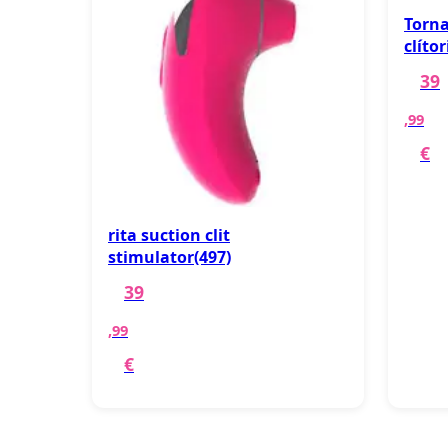
Torna
clítor
39
,99
€
rita suction clit
stimulator(497)
39
,99
€