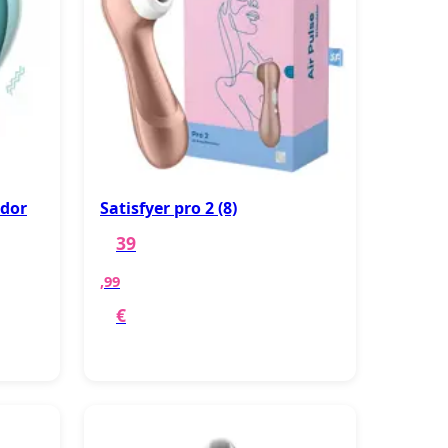
ador
Satisfyer pro 2 (8)
39
,99
€