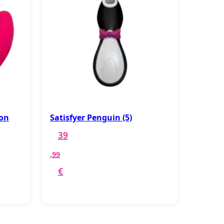
con
Satisfyer Penguin (5)
39
,99
€