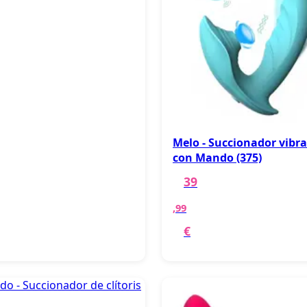
Melo - Succionador vibr
con Mando (375)
39
,99
€