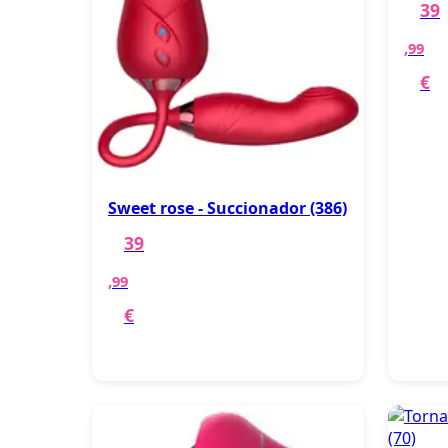
39
,99
€
Sweet rose - Succionador (386)
39
,99
€