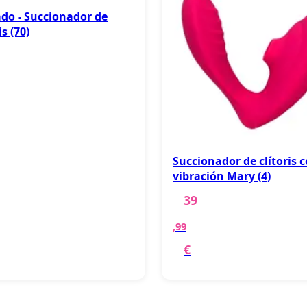
do - Succionador de
is (70)
Succionador de clítoris 
vibración Mary (4)
39
,99
€